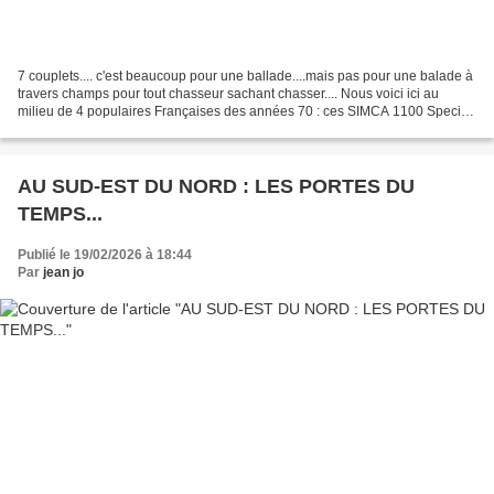
7 couplets.... c'est beaucoup pour une ballade....mais pas pour une balade à
travers champs pour tout chasseur sachant chasser.... Nous voici ici au
milieu de 4 populaires Françaises des années 70 : ces SIMCA 1100 Special,
PEUGEOT 204, 304 berline et...
AU SUD-EST DU NORD : LES PORTES DU
TEMPS...
Publié le 19/02/2026 à 18:44
Par
jean jo