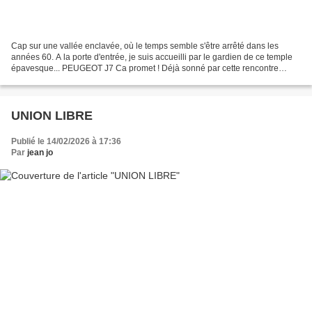
Cap sur une vallée enclavée, où le temps semble s'être arrêté dans les
années 60. A la porte d'entrée, je suis accueilli par le gardien de ce temple
épavesque... PEUGEOT J7 Ca promet ! Déjà sonné par cette rencontre
insolite en ce lieu chargé d'histoire,...
UNION LIBRE
Publié le 14/02/2026 à 17:36
Par
jean jo