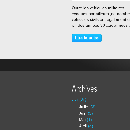
…
Outre les véhicules militaires
évoqués par ailleurs ,de nombr
véhicules civils ont également c
ici, des années 30 aux années 
certains vestiges de cet âge d'o
la production Américaine repos
Lire la suite
encore dans les ravins....Vous
connaissez...
Archives
2026
Juillet
(3)
Juin
(3)
Mai
(1)
Avril
(4)