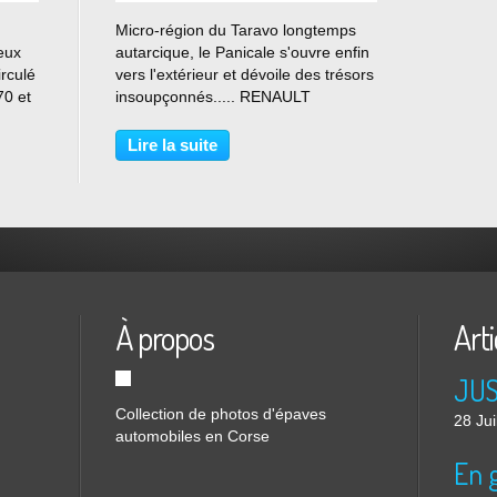
…
Micro-région du Taravo longtemps
eux
autarcique, le Panicale s'ouvre enfin
irculé
vers l'extérieur et dévoile des trésors
70 et
insoupçonnés..... RENAULT
r de
Estafette, dans un décor minéral....
ent
CITROEN type H PEUGEOT 404
Lire la suite
pick-up TOYOTA CORONA RT72
coupé, rare en France CITROEN...
À propos
Arti
Collection de photos d'épaves
28 Jui
automobiles en Corse
En g