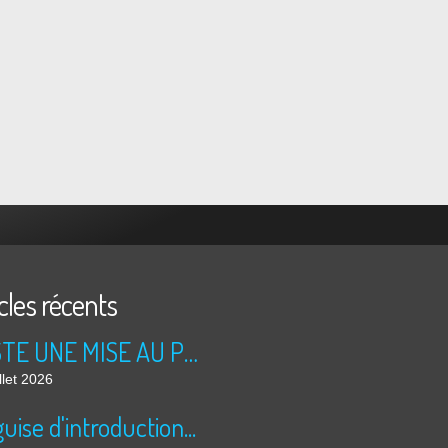
cles récents
JUSTE UNE MISE AU POINT....
llet 2026
uise d'introduction...