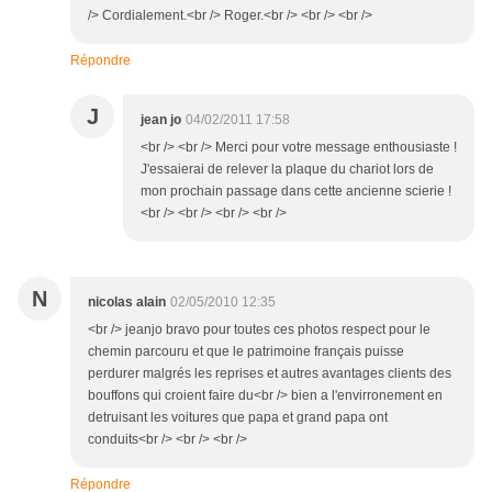
/> Cordialement.<br /> Roger.<br /> <br /> <br />
Répondre
J
jean jo
04/02/2011 17:58
<br /> <br /> Merci pour votre message enthousiaste !
J'essaierai de relever la plaque du chariot lors de
mon prochain passage dans cette ancienne scierie !
<br /> <br /> <br /> <br />
N
nicolas alain
02/05/2010 12:35
<br /> jeanjo bravo pour toutes ces photos respect pour le
chemin parcouru et que le patrimoine français puisse
perdurer malgrés les reprises et autres avantages clients des
bouffons qui croient faire du<br /> bien a l'envirronement en
detruisant les voitures que papa et grand papa ont
conduits<br /> <br /> <br />
Répondre