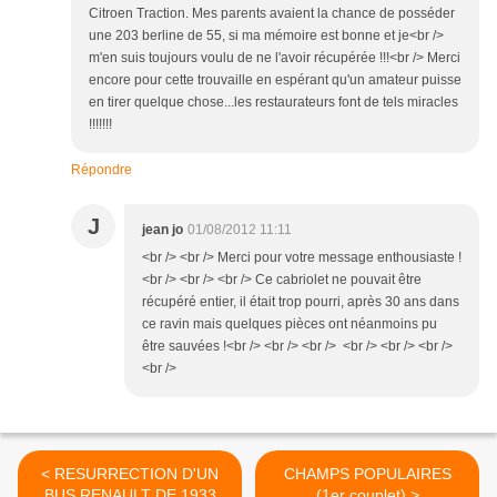
Citroen Traction. Mes parents avaient la chance de posséder
une 203 berline de 55, si ma mémoire est bonne et je<br />
m'en suis toujours voulu de ne l'avoir récupérée !!!<br /> Merci
encore pour cette trouvaille en espérant qu'un amateur puisse
en tirer quelque chose...les restaurateurs font de tels miracles
!!!!!!!
Répondre
J
jean jo
01/08/2012 11:11
<br /> <br /> Merci pour votre message enthousiaste !
<br /> <br /> <br /> Ce cabriolet ne pouvait être
récupéré entier, il était trop pourri, après 30 ans dans
ce ravin mais quelques pièces ont néanmoins pu
être sauvées !<br /> <br /> <br /> <br /> <br /> <br />
<br />
< RESURRECTION D'UN
CHAMPS POPULAIRES
BUS RENAULT DE 1933
(1er couplet) >