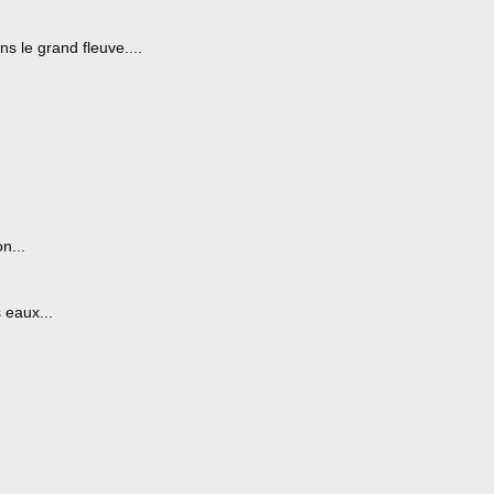
s le grand fleuve....
n...
 eaux...